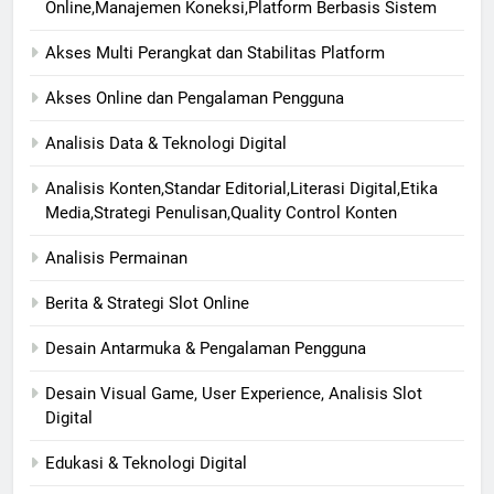
Online,Manajemen Koneksi,Platform Berbasis Sistem
Akses Multi Perangkat dan Stabilitas Platform
Akses Online dan Pengalaman Pengguna
Analisis Data & Teknologi Digital
Analisis Konten,Standar Editorial,Literasi Digital,Etika
Media,Strategi Penulisan,Quality Control Konten
Analisis Permainan
Berita & Strategi Slot Online
Desain Antarmuka & Pengalaman Pengguna
Desain Visual Game, User Experience, Analisis Slot
Digital
Edukasi & Teknologi Digital