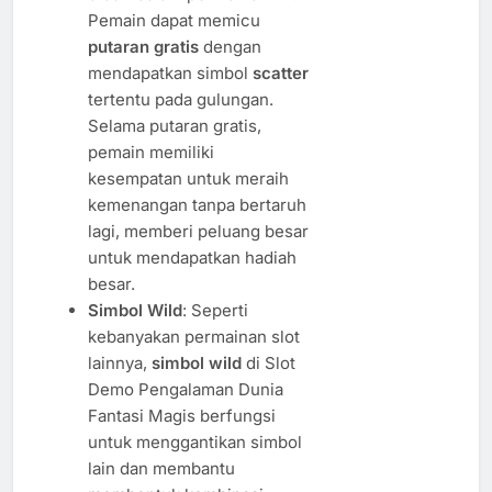
Pemain dapat memicu
putaran gratis
dengan
mendapatkan simbol
scatter
tertentu pada gulungan.
Selama putaran gratis,
pemain memiliki
kesempatan untuk meraih
kemenangan tanpa bertaruh
lagi, memberi peluang besar
untuk mendapatkan hadiah
besar.
Simbol Wild
: Seperti
kebanyakan permainan slot
lainnya,
simbol wild
di Slot
Demo Pengalaman Dunia
Fantasi Magis berfungsi
untuk menggantikan simbol
lain dan membantu