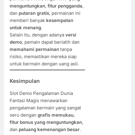
menguntungkan
,
fitur pengganda
,
dan
putaran gratis
, permainan ini
memberi banyak
kesempatan
untuk menang
.
Selain itu, dengan adanya
versi
demo
, pemain dapat berlatih dan
memahami permainan
tanpa
risiko, memastikan mereka siap
untuk bermain dengan uang asli.
Kesimpulan
Slot Demo Pengalaman Dunia
Fantasi Magis menawarkan
pengalaman bermain yang sangat
seru dengan
grafis memukau
,
fitur bonus yang menguntungkan
,
dan
peluang kemenangan besar
.