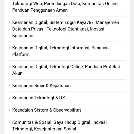
Teknologi Web, Perlindungan Data, Komunitas Online,
Panduan Penggunaan Aman
Keamanan Digital, Sistem Login Kaya787, Manajemen
Data dan Privasi, Teknologi Otentikasi, Inovasi
Keamanan
Keamanan Digital, Teknologi Informasi, Panduan
Platform
Keamanan Digital, Teknologi Online, Panduan Proteksi
Akun
Keamanan Siber & Kepatuhan.
Keamanan Teknologi & UX
Keandalan Sistem & Observabilitas
Komunitas & Sosial, Gaya Hidup Digital, Inovasi
Teknologi, Kesejahteraan Sosial