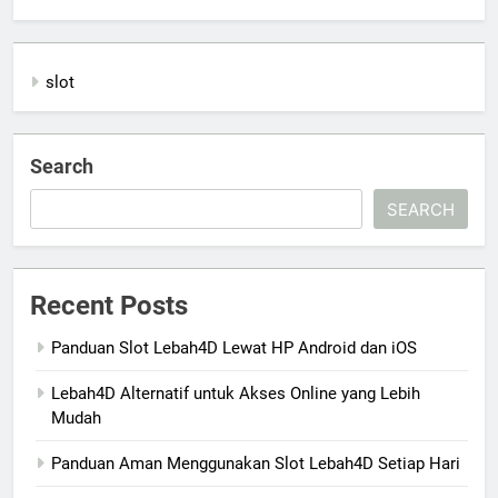
slot
Search
SEARCH
Recent Posts
Panduan Slot Lebah4D Lewat HP Android dan iOS
Lebah4D Alternatif untuk Akses Online yang Lebih
Mudah
Panduan Aman Menggunakan Slot Lebah4D Setiap Hari