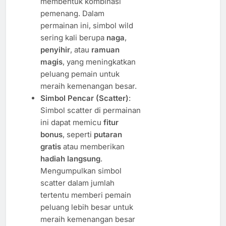
membentuk kombinasi
pemenang. Dalam
permainan ini, simbol wild
sering kali berupa
naga
,
penyihir
, atau
ramuan
magis
, yang meningkatkan
peluang pemain untuk
meraih kemenangan besar.
Simbol Pencar (Scatter)
:
Simbol scatter di permainan
ini dapat memicu
fitur
bonus
, seperti
putaran
gratis
atau memberikan
hadiah langsung
.
Mengumpulkan simbol
scatter dalam jumlah
tertentu memberi pemain
peluang lebih besar untuk
meraih kemenangan besar