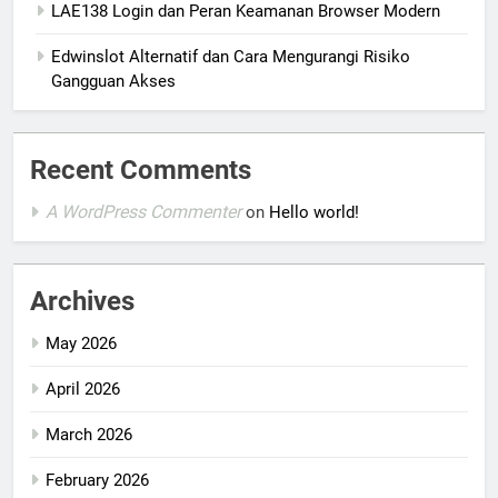
LAE138 Login dan Peran Keamanan Browser Modern
Edwinslot Alternatif dan Cara Mengurangi Risiko
Gangguan Akses
Recent Comments
A WordPress Commenter
on
Hello world!
Archives
May 2026
April 2026
March 2026
February 2026