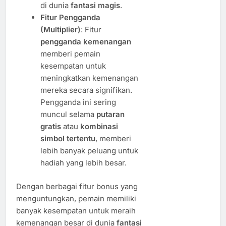
di dunia
fantasi magis
.
Fitur Pengganda
(Multiplier)
: Fitur
pengganda kemenangan
memberi pemain
kesempatan untuk
meningkatkan kemenangan
mereka secara signifikan.
Pengganda ini sering
muncul selama
putaran
gratis
atau
kombinasi
simbol tertentu
, memberi
lebih banyak peluang untuk
hadiah yang lebih besar.
Dengan berbagai fitur bonus yang
menguntungkan, pemain memiliki
banyak kesempatan untuk meraih
kemenangan besar di dunia
fantasi