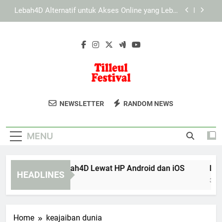
Skip
Panduan Aman Menggunakan Slot Lebah4D
to
Setiap Hari
content
LAE138 Login dan Peran Keamanan Browser
Modern
Panduan Slot Lebah4D Lewat HP Android dan iOS
Lebah4D Alternatif untuk Akses Online yang Lebih
Mudah
Tilleul Festival
Nikmati Festival Seni Dan Musik
Panduan Aman Menggunakan Slot Lebah4D
NEWSLETTER
RANDOM NEWS
Setiap Hari
Tahunan Di Tilleul Festival. Acara
LAE138 Login dan Peran Keamanan Browser
Budaya Yang Penuh Dengan Hiburan
Modern
MENU
Dan Kreativitas.
Panduan Slot Lebah4D Lewat HP Android dan iOS
Lebah4
HEADLINES
 Months Ago
3 Month
Home
keajaiban dunia