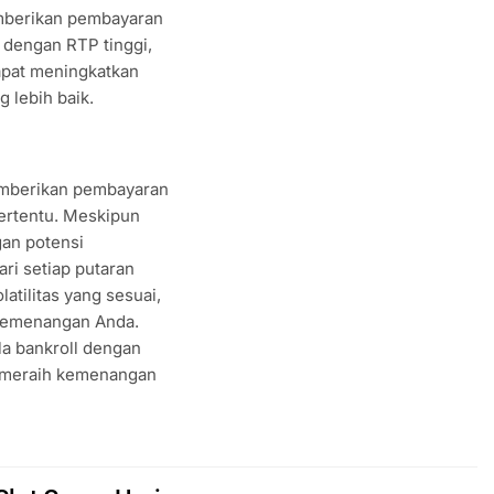
mberikan pembayaran
 dengan RTP tinggi,
dapat meningkatkan
lebih baik.
emberikan pembayaran
tertentu. Meskipun
an potensi
ari setiap putaran
atilitas yang sesuai,
 kemenangan Anda.
la bankroll dengan
k meraih kemenangan