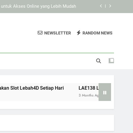
f untuk Akses Online yang Lebih Mudah
enggunakan Slot Lebah4D Setiap Hari
 dan Peran Keamanan Browser Modern
NEWSLETTER
RANDOM NEWS
ot Lebah4D Lewat HP Android dan iOS
ya Yang Penuh Dengan Hiburan Dan Kreativitas.
f untuk Akses Online yang Lebih Mudah
enggunakan Slot Lebah4D Setiap Hari
 dan Peran Keamanan Browser Modern
ah4D Setiap Hari
LAE138 Login dan Peran Keamanan 
3 Months Ago