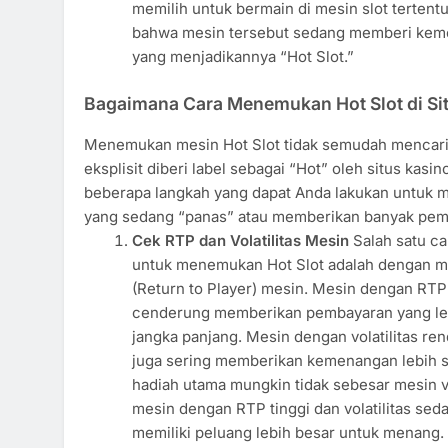
memilih untuk bermain di mesin slot terten
bahwa mesin tersebut sedang memberi keme
yang menjadikannya “Hot Slot.”
Bagaimana Cara Menemukan Hot Slot di Sit
Menemukan mesin Hot Slot tidak semudah mencari
eksplisit diberi label sebagai “Hot” oleh situs kasi
beberapa langkah yang dapat Anda lakukan untuk 
yang sedang “panas” atau memberikan banyak pem
Cek RTP dan Volatilitas Mesin
Salah satu car
untuk menemukan Hot Slot adalah dengan 
(Return to Player) mesin. Mesin dengan RTP 
cenderung memberikan pembayaran yang le
jangka panjang. Mesin dengan volatilitas re
juga sering memberikan kemenangan lebih s
hadiah utama mungkin tidak sebesar mesin vola
mesin dengan RTP tinggi dan volatilitas seda
memiliki peluang lebih besar untuk menang.