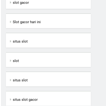
slot gacor
Slot gacor hari ini
situs slot
slot
situs slot
situs slot gacor