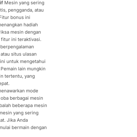
if
Mesin yang sering
tis, pengganda, atau
Fitur bonus ini
menangkan hadiah
eriksa mesin dengan
tur ini teraktivasi.
berpengalaman
atau situs ulasan
ini untuk mengetahui
. Pemain lain mungkin
 tertentu, yang
pat.
 menawarkan mode
oba berbagai mesin
balah beberapa mesin
 mesin yang sering
t. Jika Anda
mulai bermain dengan