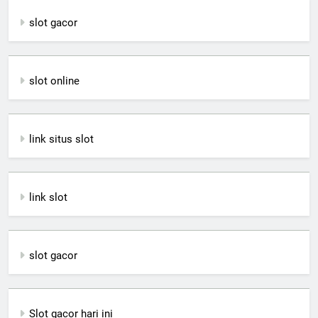
slot gacor
slot online
link situs slot
link slot
slot gacor
Slot gacor hari ini