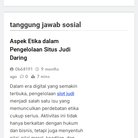
tanggung jawab sosial
Aspek Etika dalam
Pengelolaan Situs Judi
Daring
0b68191
9 months
ago
0
7 mins
Dalam era digital yang semakin
terbuka, pengelolaan
slot judi
menjadi salah satu isu yang
memunculkan perdebatan etika
cukup serius. Aktivitas ini tidak
hanya berkaitan dengan hukum
dan bisnis, tetapi juga menyentuh
nilai-nilai moral, keadilan, dan