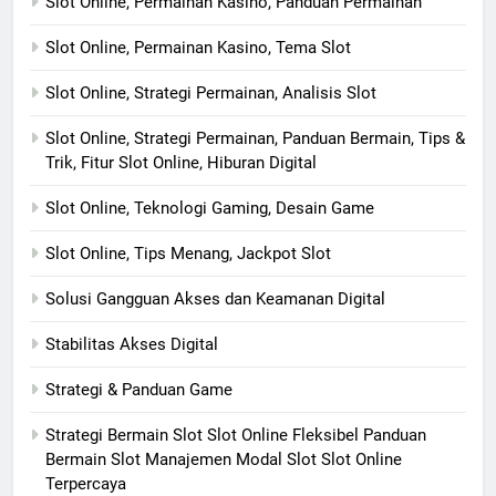
Slot Online, Permainan Kasino, Panduan Permainan
Slot Online, Permainan Kasino, Tema Slot
Slot Online, Strategi Permainan, Analisis Slot
Slot Online, Strategi Permainan, Panduan Bermain, Tips &
Trik, Fitur Slot Online, Hiburan Digital
Slot Online, Teknologi Gaming, Desain Game
Slot Online, Tips Menang, Jackpot Slot
Solusi Gangguan Akses dan Keamanan Digital
Stabilitas Akses Digital
Strategi & Panduan Game
Strategi Bermain Slot Slot Online Fleksibel Panduan
Bermain Slot Manajemen Modal Slot Slot Online
Terpercaya