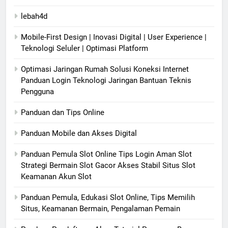
lebah4d
Mobile-First Design | Inovasi Digital | User Experience |
Teknologi Seluler | Optimasi Platform
Optimasi Jaringan Rumah Solusi Koneksi Internet
Panduan Login Teknologi Jaringan Bantuan Teknis
Pengguna
Panduan dan Tips Online
Panduan Mobile dan Akses Digital
Panduan Pemula Slot Online Tips Login Aman Slot
Strategi Bermain Slot Gacor Akses Stabil Situs Slot
Keamanan Akun Slot
Panduan Pemula, Edukasi Slot Online, Tips Memilih
Situs, Keamanan Bermain, Pengalaman Pemain