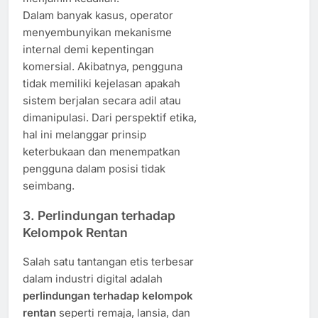
Dalam banyak kasus, operator
menyembunyikan mekanisme
internal demi kepentingan
komersial. Akibatnya, pengguna
tidak memiliki kejelasan apakah
sistem berjalan secara adil atau
dimanipulasi. Dari perspektif etika,
hal ini melanggar prinsip
keterbukaan dan menempatkan
pengguna dalam posisi tidak
seimbang.
3. Perlindungan terhadap
Kelompok Rentan
Salah satu tantangan etis terbesar
dalam industri digital adalah
perlindungan terhadap kelompok
rentan
seperti remaja, lansia, dan