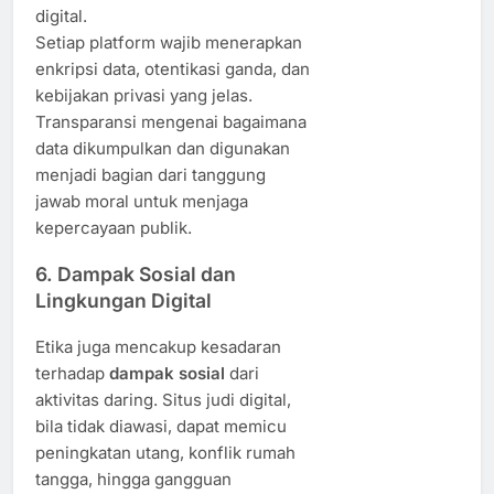
digital.
Setiap platform wajib menerapkan
enkripsi data, otentikasi ganda, dan
kebijakan privasi yang jelas.
Transparansi mengenai bagaimana
data dikumpulkan dan digunakan
menjadi bagian dari tanggung
jawab moral untuk menjaga
kepercayaan publik.
6. Dampak Sosial dan
Lingkungan Digital
Etika juga mencakup kesadaran
terhadap
dampak sosial
dari
aktivitas daring. Situs judi digital,
bila tidak diawasi, dapat memicu
peningkatan utang, konflik rumah
tangga, hingga gangguan