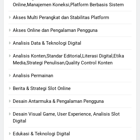
Online,Manajemen Koneksi,Platform Berbasis Sistem
Akses Multi Perangkat dan Stabilitas Platform
Akses Online dan Pengalaman Pengguna
Analisis Data & Teknologi Digital
Analisis Konten,Standar Editorial,Literasi Digital,Etika
Media,Strategi Penulisan,Quality Control Konten
Analisis Permainan
Berita & Strategi Slot Online
Desain Antarmuka & Pengalaman Pengguna
Desain Visual Game, User Experience, Analisis Slot
Digital
Edukasi & Teknologi Digital