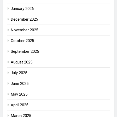
January 2026
December 2025
November 2025
October 2025
September 2025
August 2025
July 2025
June 2025
May 2025
April 2025
March 2025