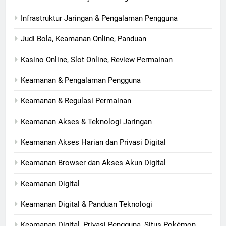
Infrastruktur Jaringan & Pengalaman Pengguna
Judi Bola, Keamanan Online, Panduan
Kasino Online, Slot Online, Review Permainan
Keamanan & Pengalaman Pengguna
Keamanan & Regulasi Permainan
Keamanan Akses & Teknologi Jaringan
Keamanan Akses Harian dan Privasi Digital
Keamanan Browser dan Akses Akun Digital
Keamanan Digital
Keamanan Digital & Panduan Teknologi
Keamanan Digital, Privasi Pengguna, Situs Pokémon,