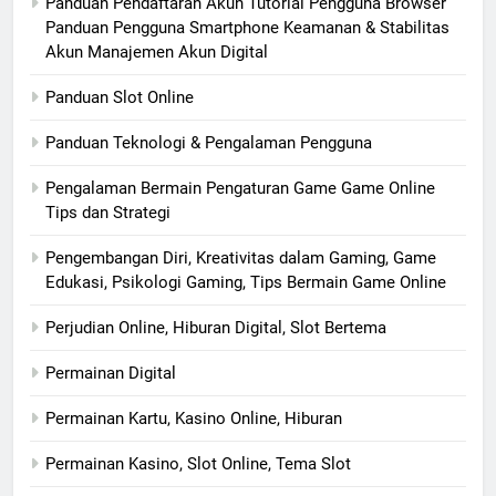
Panduan Pendaftaran Akun Tutorial Pengguna Browser
Panduan Pengguna Smartphone Keamanan & Stabilitas
Akun Manajemen Akun Digital
Panduan Slot Online
Panduan Teknologi & Pengalaman Pengguna
Pengalaman Bermain Pengaturan Game Game Online
Tips dan Strategi
Pengembangan Diri, Kreativitas dalam Gaming, Game
Edukasi, Psikologi Gaming, Tips Bermain Game Online
Perjudian Online, Hiburan Digital, Slot Bertema
Permainan Digital
Permainan Kartu, Kasino Online, Hiburan
Permainan Kasino, Slot Online, Tema Slot