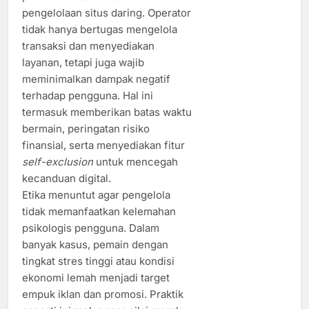
pengelolaan situs daring. Operator
tidak hanya bertugas mengelola
transaksi dan menyediakan
layanan, tetapi juga wajib
meminimalkan dampak negatif
terhadap pengguna. Hal ini
termasuk memberikan batas waktu
bermain, peringatan risiko
finansial, serta menyediakan fitur
self-exclusion
untuk mencegah
kecanduan digital.
Etika menuntut agar pengelola
tidak memanfaatkan kelemahan
psikologis pengguna. Dalam
banyak kasus, pemain dengan
tingkat stres tinggi atau kondisi
ekonomi lemah menjadi target
empuk iklan dan promosi. Praktik