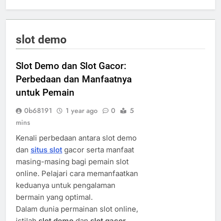
slot demo
Slot Demo dan Slot Gacor:
Perbedaan dan Manfaatnya
untuk Pemain
0b68191
1 year ago
0
5
mins
Kenali perbedaan antara slot demo
dan
situs slot
gacor serta manfaat
masing-masing bagi pemain slot
online. Pelajari cara memanfaatkan
keduanya untuk pengalaman
bermain yang optimal.
Dalam dunia permainan slot online,
istilah
slot demo
dan
slot gacor