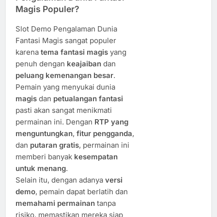
Magis Populer?
Slot Demo Pengalaman Dunia
Fantasi Magis sangat populer
karena
tema fantasi magis
yang
penuh dengan
keajaiban
dan
peluang kemenangan besar
.
Pemain yang menyukai dunia
magis
dan
petualangan fantasi
pasti akan sangat menikmati
permainan ini. Dengan
RTP yang
menguntungkan
,
fitur pengganda
,
dan
putaran gratis
, permainan ini
memberi banyak
kesempatan
untuk menang
.
Selain itu, dengan adanya
versi
demo
, pemain dapat berlatih dan
memahami permainan
tanpa
risiko, memastikan mereka siap