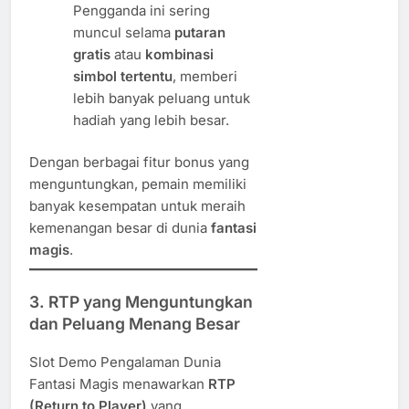
Pengganda ini sering
muncul selama
putaran
gratis
atau
kombinasi
simbol tertentu
, memberi
lebih banyak peluang untuk
hadiah yang lebih besar.
Dengan berbagai fitur bonus yang
menguntungkan, pemain memiliki
banyak kesempatan untuk meraih
kemenangan besar di dunia
fantasi
magis
.
3. RTP yang Menguntungkan
dan Peluang Menang Besar
Slot Demo Pengalaman Dunia
Fantasi Magis menawarkan
RTP
(Return to Player)
yang