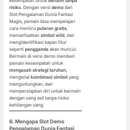
kesempatan untuk
berlatih tanpa
risiko
. Dengan versi
demo
dari
Slot Pengalaman Dunia Fantasi
Magis, pemain bisa mempelajari
cara memicu
putaran gratis
,
memanfaatkan
simbol wild
, dan
mengidentifikasi kapan fitur
seperti
pengganda
akan muncul.
Bermain di versi demo memberi
pemain kesempatan untuk
mengasah strategi taruhan
,
mengenal
kombinasi simbol
yang
menguntungkan, dan
mempersiapkan diri untuk bermain
dengan uang asli tanpa risiko
kehilangan uang.
6. Mengapa Slot Demo
Pengalaman Dunia Fantasi