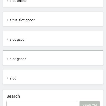
slot online
situs slot gacor
slot gacor
slot gacor
slot
Search
SEARCH