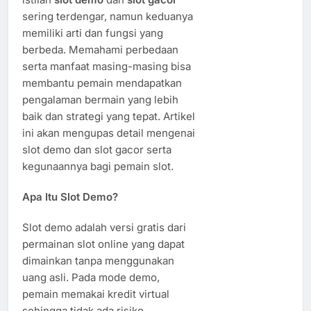
sering terdengar, namun keduanya
memiliki arti dan fungsi yang
berbeda. Memahami perbedaan
serta manfaat masing-masing bisa
membantu pemain mendapatkan
pengalaman bermain yang lebih
baik dan strategi yang tepat. Artikel
ini akan mengupas detail mengenai
slot demo dan slot gacor serta
kegunaannya bagi pemain slot.
Apa Itu Slot Demo?
Slot demo adalah versi gratis dari
permainan slot online yang dapat
dimainkan tanpa menggunakan
uang asli. Pada mode demo,
pemain memakai kredit virtual
sehingga tidak ada risiko