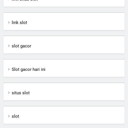
link slot
slot gacor
Slot gacor hari ini
situs slot
slot