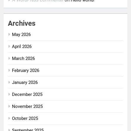
Archives
May 2026
April 2026
March 2026
February 2026
January 2026
December 2025
November 2025
October 2025
September 2025