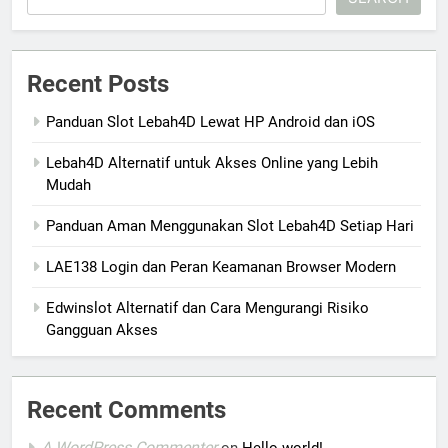
Recent Posts
Panduan Slot Lebah4D Lewat HP Android dan iOS
Lebah4D Alternatif untuk Akses Online yang Lebih
Mudah
Panduan Aman Menggunakan Slot Lebah4D Setiap Hari
LAE138 Login dan Peran Keamanan Browser Modern
Edwinslot Alternatif dan Cara Mengurangi Risiko
Gangguan Akses
Recent Comments
A WordPress Commenter
on
Hello world!