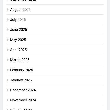
August 2025
July 2025
June 2025
May 2025
April 2025
March 2025
February 2025
January 2025
December 2024
November 2024