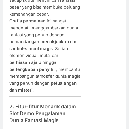
setiap sudut menyimpan
rahasia
besar
yang bisa membuka peluang
kemenangan besar.
Grafis permainan
ini sangat
mendetail, menggambarkan dunia
fantasi yang penuh dengan
pemandangan menakjubkan
dan
simbol-simbol magis
. Setiap
elemen visual, mulai dari
perhiasan ajaib
hingga
perlengkapan penyihir
, membantu
membangun atmosfer dunia
magis
yang penuh dengan
petualangan
dan misteri
.
2. Fitur-fitur Menarik dalam
Slot Demo Pengalaman
Dunia Fantasi Magis