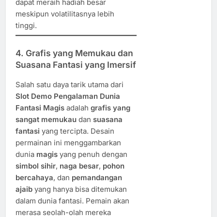
dapat meraih hadiah besar
meskipun volatilitasnya lebih
tinggi.
4. Grafis yang Memukau dan
Suasana Fantasi yang Imersif
Salah satu daya tarik utama dari
Slot Demo Pengalaman Dunia
Fantasi Magis
adalah
grafis yang
sangat memukau
dan
suasana
fantasi
yang tercipta. Desain
permainan ini menggambarkan
dunia
magis
yang penuh dengan
simbol sihir
,
naga besar
,
pohon
bercahaya
, dan
pemandangan
ajaib
yang hanya bisa ditemukan
dalam dunia fantasi. Pemain akan
merasa seolah-olah mereka