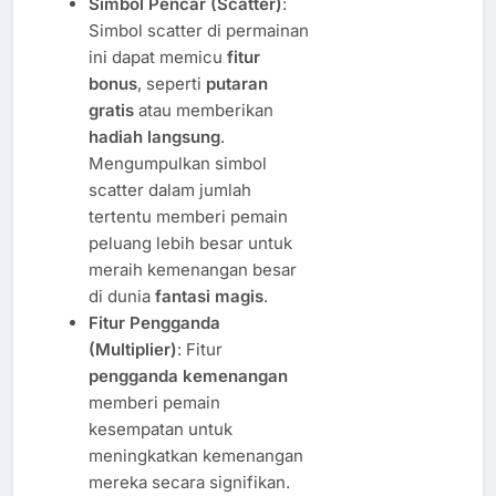
Simbol Pencar (Scatter)
:
Simbol scatter di permainan
ini dapat memicu
fitur
bonus
, seperti
putaran
gratis
atau memberikan
hadiah langsung
.
Mengumpulkan simbol
scatter dalam jumlah
tertentu memberi pemain
peluang lebih besar untuk
meraih kemenangan besar
di dunia
fantasi magis
.
Fitur Pengganda
(Multiplier)
: Fitur
pengganda kemenangan
memberi pemain
kesempatan untuk
meningkatkan kemenangan
mereka secara signifikan.