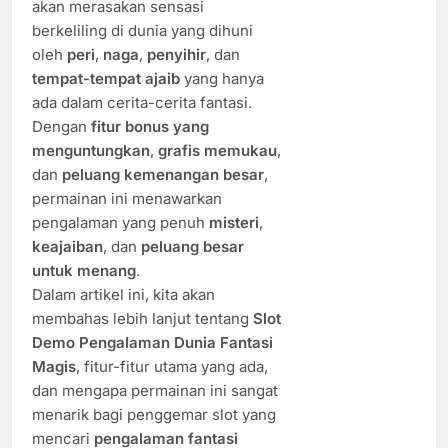
akan merasakan sensasi
berkeliling di dunia yang dihuni
oleh
peri
,
naga
,
penyihir
, dan
tempat-tempat ajaib
yang hanya
ada dalam cerita-cerita fantasi.
Dengan
fitur bonus yang
menguntungkan
,
grafis memukau
,
dan
peluang kemenangan besar
,
permainan ini menawarkan
pengalaman yang penuh
misteri
,
keajaiban
, dan
peluang besar
untuk menang
.
Dalam artikel ini, kita akan
membahas lebih lanjut tentang
Slot
Demo Pengalaman Dunia Fantasi
Magis
, fitur-fitur utama yang ada,
dan mengapa permainan ini sangat
menarik bagi penggemar slot yang
mencari
pengalaman fantasi