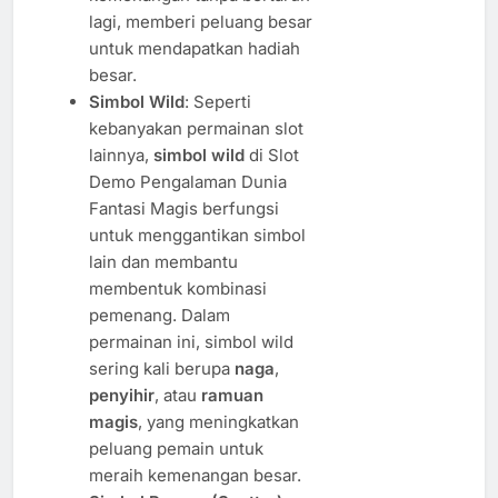
lagi, memberi peluang besar
untuk mendapatkan hadiah
besar.
Simbol Wild
: Seperti
kebanyakan permainan slot
lainnya,
simbol wild
di Slot
Demo Pengalaman Dunia
Fantasi Magis berfungsi
untuk menggantikan simbol
lain dan membantu
membentuk kombinasi
pemenang. Dalam
permainan ini, simbol wild
sering kali berupa
naga
,
penyihir
, atau
ramuan
magis
, yang meningkatkan
peluang pemain untuk
meraih kemenangan besar.