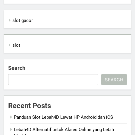
slot gacor
slot
Search
SEARCH
Recent Posts
Panduan Slot Lebah4D Lewat HP Android dan iOS
Lebah4D Alternatif untuk Akses Online yang Lebih