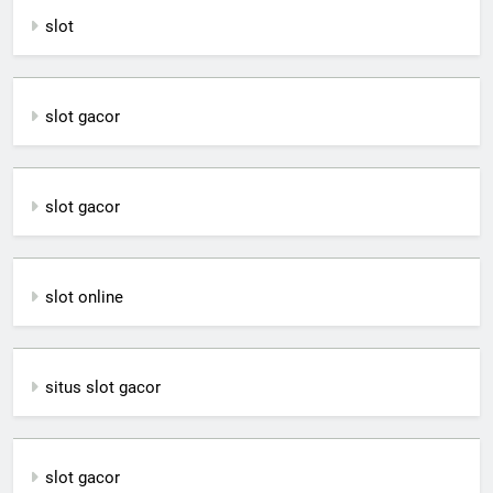
slot
slot gacor
slot gacor
slot online
situs slot gacor
slot gacor