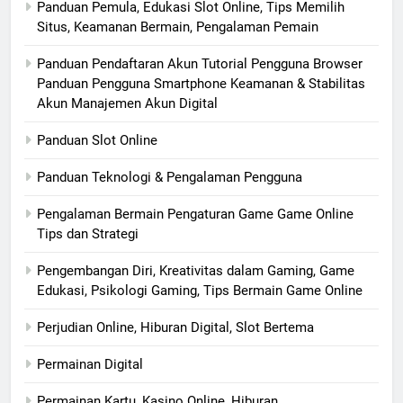
Panduan Pemula, Edukasi Slot Online, Tips Memilih
Situs, Keamanan Bermain, Pengalaman Pemain
Panduan Pendaftaran Akun Tutorial Pengguna Browser
Panduan Pengguna Smartphone Keamanan & Stabilitas
Akun Manajemen Akun Digital
Panduan Slot Online
Panduan Teknologi & Pengalaman Pengguna
Pengalaman Bermain Pengaturan Game Game Online
Tips dan Strategi
Pengembangan Diri, Kreativitas dalam Gaming, Game
Edukasi, Psikologi Gaming, Tips Bermain Game Online
Perjudian Online, Hiburan Digital, Slot Bertema
Permainan Digital
Permainan Kartu, Kasino Online, Hiburan