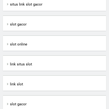
situs link slot gacor
slot gacor
slot online
link situs slot
link slot
slot gacor