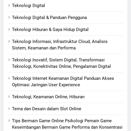
Teknologi Digital
Teknologi Digital & Panduan Pengguna
Teknologi Hiburan & Gaya Hidup Digital
Teknologi Informasi, Infrastruktur Cloud, Analisis
Sistem, Keamanan dan Performa
Teknologi Inovatif, Sistem Digital, Transformasi
Teknologi, Konektivitas Online, Pengalaman Digital
Teknologi Internet Keamanan Digital Panduan Akses
Optimasi Jaringan User Experience
Teknologi, Keamanan Online, Hiburan
Tema dan Desain dalam Slot Online
Tips Bermain Game Online Psikologi Pemain Game
Keseimbangan Bermain Game Performa dan Konsentrasi