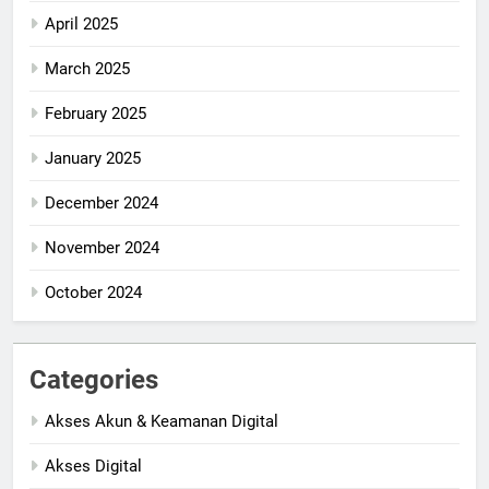
April 2025
March 2025
February 2025
January 2025
December 2024
November 2024
October 2024
Categories
Akses Akun & Keamanan Digital
Akses Digital