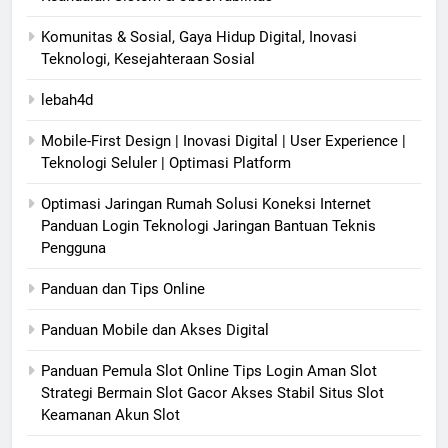
Komunitas & Sosial, Gaya Hidup Digital, Inovasi
Teknologi, Kesejahteraan Sosial
lebah4d
Mobile-First Design | Inovasi Digital | User Experience |
Teknologi Seluler | Optimasi Platform
Optimasi Jaringan Rumah Solusi Koneksi Internet
Panduan Login Teknologi Jaringan Bantuan Teknis
Pengguna
Panduan dan Tips Online
Panduan Mobile dan Akses Digital
Panduan Pemula Slot Online Tips Login Aman Slot
Strategi Bermain Slot Gacor Akses Stabil Situs Slot
Keamanan Akun Slot