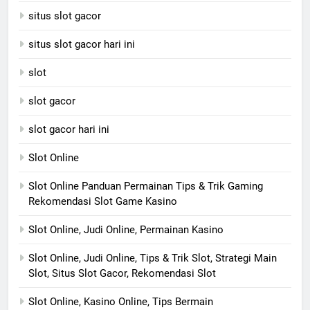
situs slot gacor
situs slot gacor hari ini
slot
slot gacor
slot gacor hari ini
Slot Online
Slot Online Panduan Permainan Tips & Trik Gaming
Rekomendasi Slot Game Kasino
Slot Online, Judi Online, Permainan Kasino
Slot Online, Judi Online, Tips & Trik Slot, Strategi Main
Slot, Situs Slot Gacor, Rekomendasi Slot
Slot Online, Kasino Online, Tips Bermain