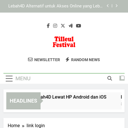
Skip
Panduan Aman Menggunakan Slot Lebah4D
to
Setiap Hari
content
LAE138 Login dan Peran Keamanan Browser
Modern
Panduan Slot Lebah4D Lewat HP Android dan iOS
Lebah4D Alternatif untuk Akses Online yang Lebih
Mudah
Tilleul Festival
Nikmati Festival Seni Dan Musik
Panduan Aman Menggunakan Slot Lebah4D
NEWSLETTER
RANDOM NEWS
Setiap Hari
Tahunan Di Tilleul Festival. Acara
LAE138 Login dan Peran Keamanan Browser
Budaya Yang Penuh Dengan Hiburan
Modern
MENU
Dan Kreativitas.
anduan Slot Lebah4D Lewat HP Android dan iOS
Lebah4
HEADLINES
Months Ago
3 Months
Home
link login