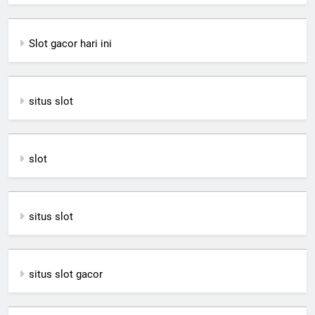
Slot gacor hari ini
situs slot
slot
situs slot
situs slot gacor