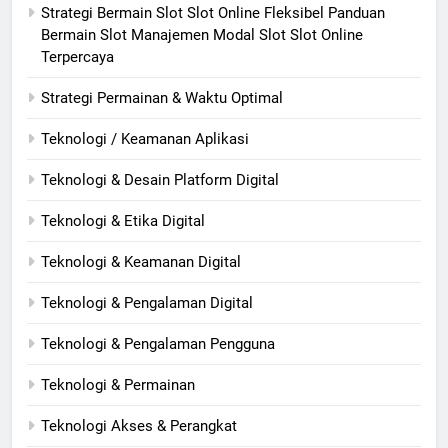
Strategi Bermain Slot Slot Online Fleksibel Panduan
Bermain Slot Manajemen Modal Slot Slot Online
Terpercaya
Strategi Permainan & Waktu Optimal
Teknologi / Keamanan Aplikasi
Teknologi & Desain Platform Digital
Teknologi & Etika Digital
Teknologi & Keamanan Digital
Teknologi & Pengalaman Digital
Teknologi & Pengalaman Pengguna
Teknologi & Permainan
Teknologi Akses & Perangkat