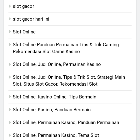
slot gacor
slot gacor hari ini
Slot Online
Slot Online Panduan Permainan Tips & Trik Gaming
Rekomendasi Slot Game Kasino
Slot Online, Judi Online, Permainan Kasino
Slot Online, Judi Online, Tips & Trik Slot, Strategi Main
Slot, Situs Slot Gacor, Rekomendasi Slot
Slot Online, Kasino Online, Tips Bermain
Slot Online, Kasino, Panduan Bermain
Slot Online, Permainan Kasino, Panduan Permainan
Slot Online, Permainan Kasino, Tema Slot