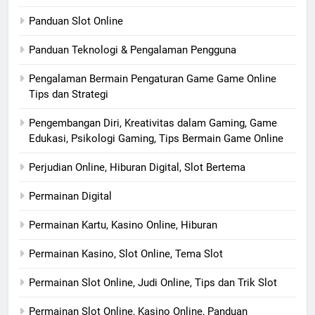
Panduan Slot Online
Panduan Teknologi & Pengalaman Pengguna
Pengalaman Bermain Pengaturan Game Game Online
Tips dan Strategi
Pengembangan Diri, Kreativitas dalam Gaming, Game
Edukasi, Psikologi Gaming, Tips Bermain Game Online
Perjudian Online, Hiburan Digital, Slot Bertema
Permainan Digital
Permainan Kartu, Kasino Online, Hiburan
Permainan Kasino, Slot Online, Tema Slot
Permainan Slot Online, Judi Online, Tips dan Trik Slot
Permainan Slot Online, Kasino Online, Panduan