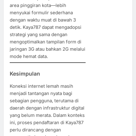
area pinggiran kota—lebih
menyukai formulir sederhana
dengan waktu muat di bawah 3
detik. Kaya787 dapat mengadopsi
strategi yang sama dengan
mengoptimalkan tampilan form di
jaringan 3G atau bahkan 2G melalui
mode hemat data.
Kesimpulan
Koneksi internet lemah masih
menjadi tantangan nyata bagi
sebagian pengguna, terutama di
daerah dengan infrastruktur digital
yang belum merata. Dalam konteks
ini, proses pendaftaran di Kaya787
perlu dirancang dengan