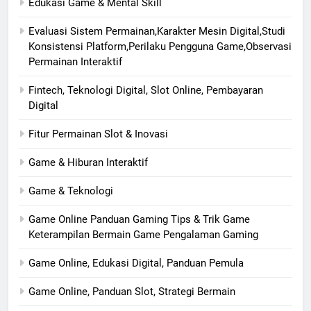
Edukasi Game & Mental Skill
Evaluasi Sistem Permainan,Karakter Mesin Digital,Studi
Konsistensi Platform,Perilaku Pengguna Game,Observasi
Permainan Interaktif
Fintech, Teknologi Digital, Slot Online, Pembayaran
Digital
Fitur Permainan Slot & Inovasi
Game & Hiburan Interaktif
Game & Teknologi
Game Online Panduan Gaming Tips & Trik Game
Keterampilan Bermain Game Pengalaman Gaming
Game Online, Edukasi Digital, Panduan Pemula
Game Online, Panduan Slot, Strategi Bermain