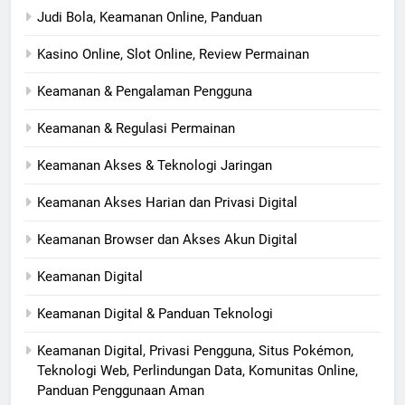
Judi Bola, Keamanan Online, Panduan
Kasino Online, Slot Online, Review Permainan
Keamanan & Pengalaman Pengguna
Keamanan & Regulasi Permainan
Keamanan Akses & Teknologi Jaringan
Keamanan Akses Harian dan Privasi Digital
Keamanan Browser dan Akses Akun Digital
Keamanan Digital
Keamanan Digital & Panduan Teknologi
Keamanan Digital, Privasi Pengguna, Situs Pokémon,
Teknologi Web, Perlindungan Data, Komunitas Online,
Panduan Penggunaan Aman