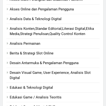
Akses Online dan Pengalaman Pengguna
Analisis Data & Teknologi Digital
Analisis Konten,Standar Editorial,Literasi Digital,Etika
Media,Strategi Penulisan,Quality Control Konten
Analisis Permainan
Berita & Strategi Slot Online
Desain Antarmuka & Pengalaman Pengguna
Desain Visual Game, User Experience, Analisis Slot
Digital
Edukasi & Teknologi Digital
Edukasi Game / Analisis Teoritis