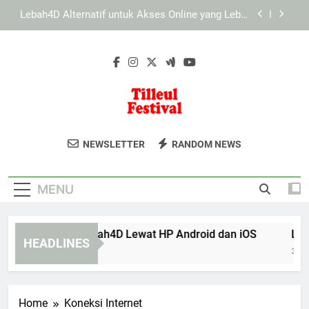
Skip
Panduan Aman Menggunakan Slot Lebah4D
to
Setiap Hari
content
LAE138 Login dan Peran Keamanan Browser
Modern
Panduan Slot Lebah4D Lewat HP Android dan iOS
Lebah4D Alternatif untuk Akses Online yang Lebih
Mudah
Tilleul Festival
Nikmati Festival Seni Dan Musik
Panduan Aman Menggunakan Slot Lebah4D
NEWSLETTER
RANDOM NEWS
Setiap Hari
Tahunan Di Tilleul Festival. Acara
LAE138 Login dan Peran Keamanan Browser
Budaya Yang Penuh Dengan Hiburan
Modern
MENU
Dan Kreativitas.
Panduan Slot Lebah4D Lewat HP Android dan iOS
Lebah4
HEADLINES
 Months Ago
3 Month
Home
Koneksi Internet