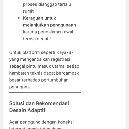
proses dianggap terlalu
rumit
Keraguan untuk
melanjutkan penggunaan
karena pengalaman awal
terasa negatif
Untuk platform seperti Kaya787
yang mengandalkan registrasi
sebagai pintu masuk utama, setiap
hambatan teknis dapat berdampak
besar terhadap pertumbuhan
pengguna.
Solusi dan Rekomendasi
Desain Adaptif
Agar pengguna dengan koneksi
internet lemah tetap dapat