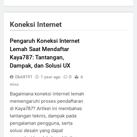
Koneksi Internet
Pengaruh Koneksi Internet
Lemah Saat Mendaftar
Kaya787: Tantangan,
Dampak, dan Solusi UX
0b68191
1 year ago
0
6
mins
Bagaimana koneksi internet lemah
memengaruhi proses pendaftaran
di Kaya787? Artikel ini membahas
tantangan teknis, dampak pada
pengalaman pengguna, serta
solusi desain yang dapat