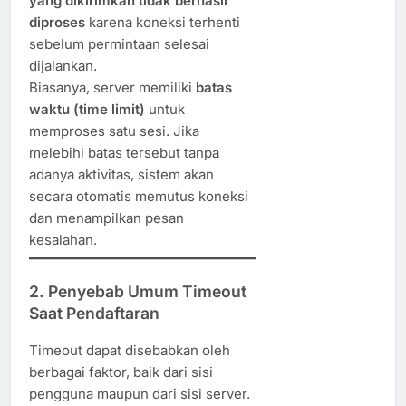
yang dikirimkan tidak berhasil
diproses
karena koneksi terhenti
sebelum permintaan selesai
dijalankan.
Biasanya, server memiliki
batas
waktu (time limit)
untuk
memproses satu sesi. Jika
melebihi batas tersebut tanpa
adanya aktivitas, sistem akan
secara otomatis memutus koneksi
dan menampilkan pesan
kesalahan.
2.
Penyebab Umum Timeout
Saat Pendaftaran
Timeout dapat disebabkan oleh
berbagai faktor, baik dari sisi
pengguna maupun dari sisi server.