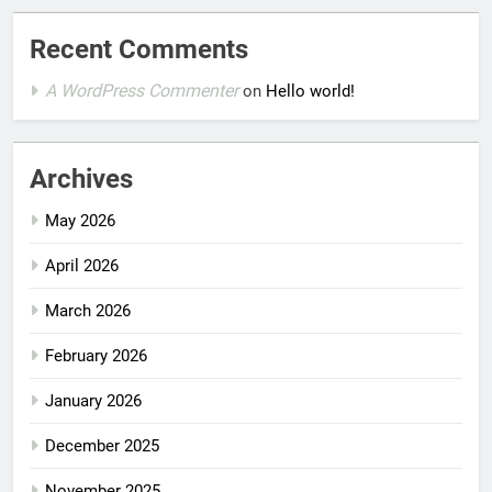
Recent Comments
A WordPress Commenter
on
Hello world!
Archives
May 2026
April 2026
March 2026
February 2026
January 2026
December 2025
November 2025