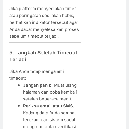
Jika platform menyediakan timer
atau peringatan sesi akan habis,
perhatikan indikator tersebut agar
Anda dapat menyelesaikan proses
sebelum timeout terjadi.
5.
Langkah Setelah Timeout
Terjadi
Jika Anda tetap mengalami
timeout:
Jangan panik.
Muat ulang
halaman dan coba kembali
setelah beberapa menit.
Periksa email atau SMS.
Kadang data Anda sempat
terekam dan sistem sudah
mengirim tautan verifikasi.