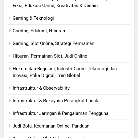
Fiksi, Edukasi Game, Kreativitas & Desain
Gaming & Teknologi
Gaming, Edukasi, Hiburan
Gaming, Slot Online, Strategi Permainan
Hiburan, Permainan Slot, Judi Online
Hukum dan Regulasi, Industri Game, Teknologi dan
Inovasi, Etika Digital, Tren Global
Infrastruktur & Observability
Infrastruktur & Rekayasa Perangkat Lunak
Infrastruktur Jaringan & Pengalaman Pengguna
Judi Bola, Keamanan Online, Panduan