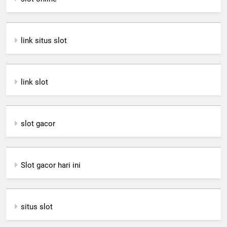
link situs slot
link slot
slot gacor
Slot gacor hari ini
situs slot