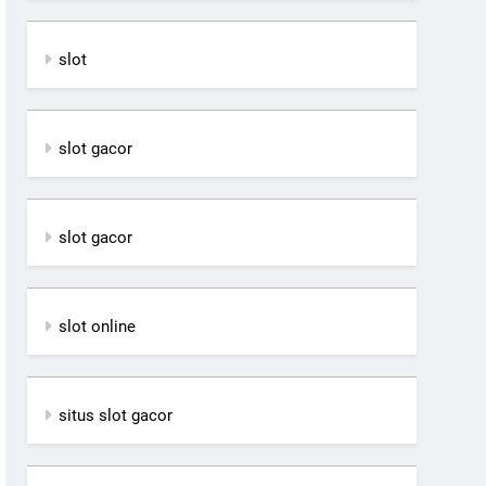
slot
slot gacor
slot gacor
slot online
situs slot gacor