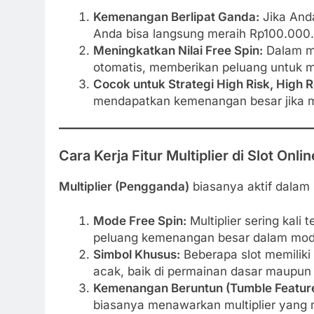
Kemenangan Berlipat Ganda:
Jika And
Anda bisa langsung meraih Rp100.000
Meningkatkan Nilai Free Spin:
Dalam mod
otomatis, memberikan peluang untuk 
Cocok untuk Strategi High Risk, High 
mendapatkan kemenangan besar jika mult
Cara Kerja Fitur Multiplier di Slot Onlin
Multiplier (Pengganda)
biasanya aktif dalam 
Mode Free Spin:
Multiplier sering kali
peluang kemenangan besar dalam mod
Simbol Khusus:
Beberapa slot memiliki
acak, baik di permainan dasar maupun
Kemenangan Beruntun (Tumble Feature
biasanya menawarkan multiplier yang m