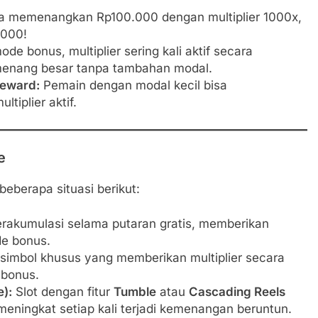
a memenangkan Rp100.000 dengan multiplier 1000x,
.000!
e bonus, multiplier sering kali aktif secara
menang besar tanpa tambahan modal.
Reward:
Pemain dengan modal kecil bisa
iplier aktif.
e
beberapa situasi berikut:
 terakumulasi selama putaran gratis, memberikan
e bonus.
 simbol khusus yang memberikan multiplier secara
 bonus.
):
Slot dengan fitur
Tumble
atau
Cascading Reels
eningkat setiap kali terjadi kemenangan beruntun.