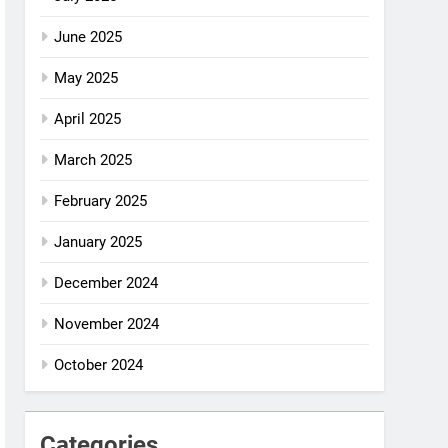
June 2025
May 2025
April 2025
March 2025
February 2025
January 2025
December 2024
November 2024
October 2024
Categories