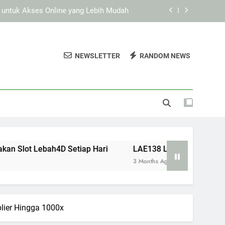
f untuk Akses Online yang Lebih Mudah
enggunakan Slot Lebah4D Setiap Hari
 dan Peran Keamanan Browser Modern
NEWSLETTER
RANDOM NEWS
ot Lebah4D Lewat HP Android dan iOS
ya Yang Penuh Dengan Hiburan Dan Kreativitas.
f untuk Akses Online yang Lebih Mudah
enggunakan Slot Lebah4D Setiap Hari
 dan Peran Keamanan Browser Modern
Lebah4D Setiap Hari
LAE138 Login dan Peran Keaman
3 Months Ago
plier Hingga 1000x