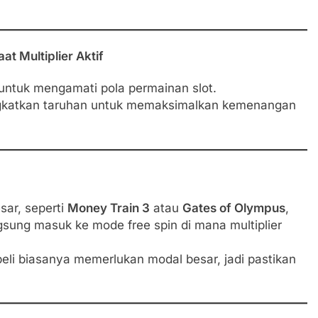
at Multiplier Aktif
untuk mengamati pola permainan slot.
tingkatkan taruhan untuk memaksimalkan kemenangan
sar, seperti
Money Train 3
atau
Gates of Olympus
,
sung masuk ke mode free spin di mana multiplier
beli biasanya memerlukan modal besar, jadi pastikan