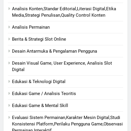
Analisis Konten,Standar Editorial,Literasi Digital,Etika
Media,Strategi Penulisan,Quality Control Konten
Analisis Permainan
Berita & Strategi Slot Online
Desain Antarmuka & Pengalaman Pengguna
Desain Visual Game, User Experience, Analisis Slot
Digital
Edukasi & Teknologi Digital
Edukasi Game / Analisis Teoritis
Edukasi Game & Mental Skill
Evaluasi Sistem Permainan,Karakter Mesin Digital,Studi
Konsistensi Platform,Perilaku Pengguna Game,Observasi
Permainan Interaktif