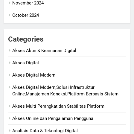
November 2024
October 2024
Categories
Akses Akun & Keamanan Digital
Akses Digital
Akses Digital Modern
Akses Digital Modern,Solusi Infrastruktur
Online,Manajemen Koneksi,Platform Berbasis Sistem
Akses Multi Perangkat dan Stabilitas Platform
Akses Online dan Pengalaman Pengguna
Analisis Data & Teknologi Digital