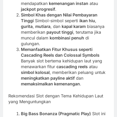
mendapatkan
kemenangan instan
atau
jackpot progresif
.
Simbol Khas dengan Nilai Pembayaran
Tinggi
Simbol-simbol seperti
ikan hiu
,
gurita
,
mutiara
, dan
kapal karam
biasanya
memberikan
payout tinggi
, terutama jika
muncul dalam
kombinasi penuh
di
gulungan.
Memanfaatkan Fitur Khusus seperti
Cascading Reels dan Colossal Symbols
Banyak slot bertema kehidupan laut yang
menawarkan fitur
cascading reels
atau
simbol kolosal
, memberikan peluang untuk
meningkatkan payline aktif
dan
memaksimalkan kemenangan
.
Rekomendasi Slot dengan Tema Kehidupan Laut
yang Menguntungkan
Big Bass Bonanza (Pragmatic Play)
Slot ini