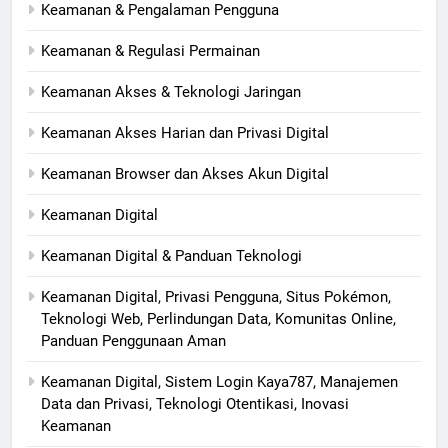
Keamanan & Pengalaman Pengguna
Keamanan & Regulasi Permainan
Keamanan Akses & Teknologi Jaringan
Keamanan Akses Harian dan Privasi Digital
Keamanan Browser dan Akses Akun Digital
Keamanan Digital
Keamanan Digital & Panduan Teknologi
Keamanan Digital, Privasi Pengguna, Situs Pokémon,
Teknologi Web, Perlindungan Data, Komunitas Online,
Panduan Penggunaan Aman
Keamanan Digital, Sistem Login Kaya787, Manajemen
Data dan Privasi, Teknologi Otentikasi, Inovasi
Keamanan