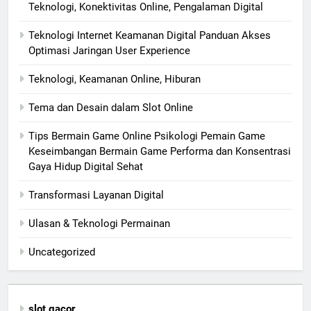
Teknologi, Konektivitas Online, Pengalaman Digital
Teknologi Internet Keamanan Digital Panduan Akses
Optimasi Jaringan User Experience
Teknologi, Keamanan Online, Hiburan
Tema dan Desain dalam Slot Online
Tips Bermain Game Online Psikologi Pemain Game
Keseimbangan Bermain Game Performa dan Konsentrasi
Gaya Hidup Digital Sehat
Transformasi Layanan Digital
Ulasan & Teknologi Permainan
Uncategorized
slot gacor